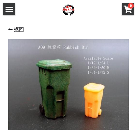
×
0
商品分類
首頁
返回
所有商品分類
關於我們
情景課程 Diorama Course
全部商品
課程一覽
作品相冊
聯繫我們
FB
IG
YT